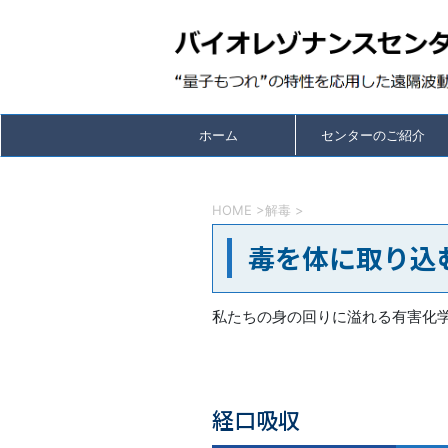
ホーム
センターのご紹介
HOME
>
解毒
>
毒を体に取り込
私たちの身の回りに溢れる有害化
経口吸収