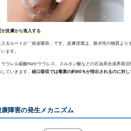
質
が皮膚から進入する
に入るルートが「経皮吸収」です。皮膚浸透は、親水性の物質より
ています。
、ラウレル硫酸Naやラウレス、スルホン酸などの石油系合成界面活
透していきます。
経口吸収では毒素の約90％が排出されるのに対し
健康障害の発生メカニズム